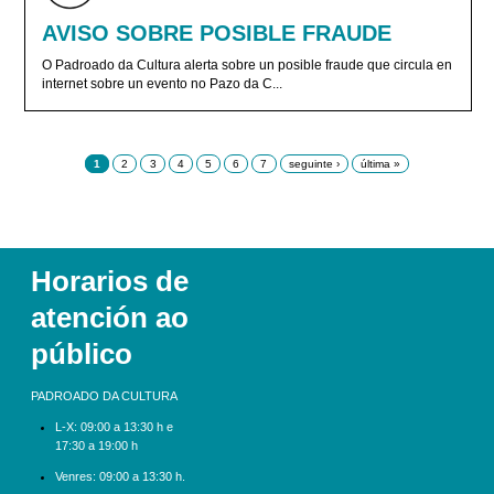
AVISO SOBRE POSIBLE FRAUDE
O Padroado da Cultura alerta sobre un posible fraude que circula en
internet sobre un evento no Pazo da C...
Páxinas
1
2
3
4
5
6
7
seguinte ›
última »
Horarios de
atención ao
público
PADROADO DA CULTURA
L-X:
09:00 a 13:30 h e
17:30 a 19:00 h
Venres: 09:00 a 13:30 h.