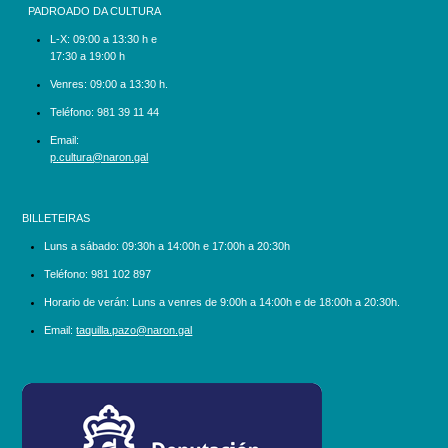
PADROADO DA CULTURA
L-X:
09:00 a 13:30 h e
17:30 a 19:00 h
Venres: 09:00 a 13:30 h.
Teléfono:
981 39 11 44
Email:
p.cultura@naron.gal
BILLETEIRAS
Luns a sábado:
09:30h a 14:00h e 17:00h a 20:30h
Teléfono:
981 102 897
Horario de verán: Luns a venres de 9:00h a 14:00h e de 18:00h a 20:30h.
Email:
taquilla.pazo@naron.gal
logo_depcoruna.png