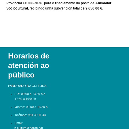
Provincial
FO206/2026
, para o finaciamento do posto de
Animador
Sociocultural
, recibindo unha subvención total de
9.650,00 €.
Horarios de
atención ao
público
PADROADO DA CULTURA
L-X:
09:00 a 13:30 h e
17:30 a 19:00 h
Venres: 09:00 a 13:30 h.
Teléfono:
981 39 11 44
Email:
p.cultura@naron.gal