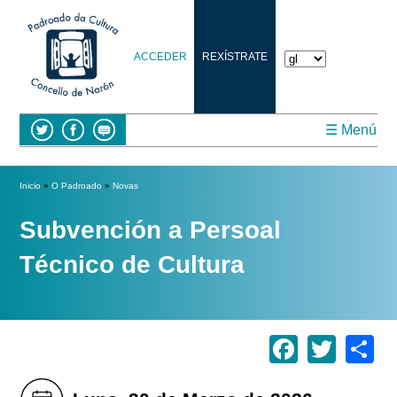
ACCEDER
REXÍSTRATE
☰ Menú
Vostede está aquí
Inicio
»
O Padroado
»
Novas
Subvención a Persoal
Técnico de Cultura
Facebo
Twitt
S