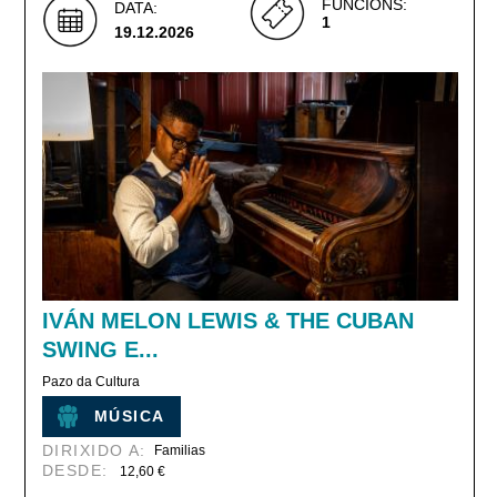
FUNCIÓNS:
DATA:
1
19.12.2026
IVÁN MELON LEWIS & THE CUBAN
SWING E...
Pazo da Cultura
MÚSICA
DIRIXIDO A:
Familias
DESDE:
12,60 €