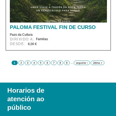
PALOMA FESTIVAL FIN DE CURSO
Pazo da Cultura
DIRIXIDO A:
Familias
DESDE:
6,00 €
Páxinas
1
2
3
4
5
6
7
8
9
…
seguinte ›
última »
Horarios de
atención ao
público