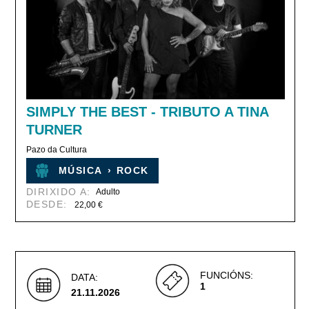
SIMPLY THE BEST - TRIBUTO A TINA
TURNER
Pazo da Cultura
MÚSICA
›
ROCK
DIRIXIDO A:
Adulto
DESDE:
22,00 €
FUNCIÓNS:
DATA:
1
21.11.2026