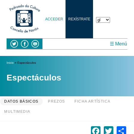
ACCEDER
REXÍSTRATE
☰ Menú
Vostede está aquí
Inicio
» Espectáculos
Espectáculos
DATOS BÁSICOS
PREZOS
FICHA ARTÍSTICA
MULTIMEDIA
Facebo
Twitt
S