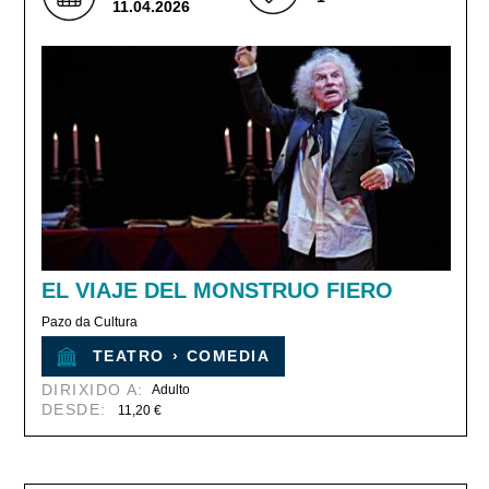
11.04.2026
EL VIAJE DEL MONSTRUO FIERO
Pazo da Cultura
TEATRO
›
COMEDIA
DIRIXIDO A:
Adulto
DESDE:
11,20 €