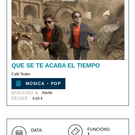
QUE SE TE ACABA EL TIEMPO
Café Teatro
MÚSICA
›
POP
DIRIXIDO A:
Adulto
DESDE:
6,65 €
FUNCIÓNS:
DATA:
1