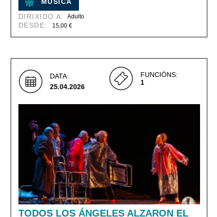
MÚSICA
DIRIXIDO A:
Adulto
DESDE:
15,00 €
FUNCIÓNS:
DATA:
1
25.04.2026
TODOS LOS ÁNGELES ALZARON EL