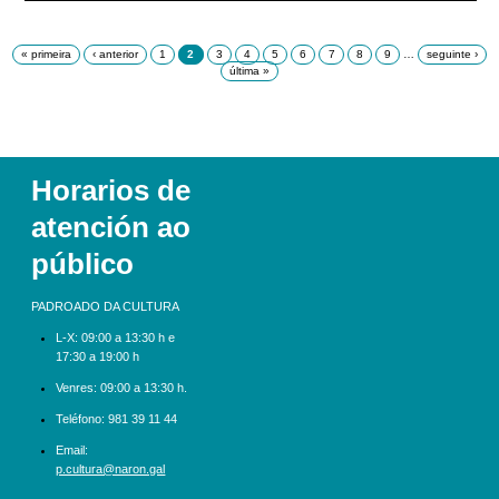
Páxinas
« primeira
‹ anterior
1
2
3
4
5
6
7
8
9
…
seguinte ›
última »
Horarios de
atención ao
público
PADROADO DA CULTURA
L-X:
09:00 a 13:30 h e
17:30 a 19:00 h
Venres: 09:00 a 13:30 h.
Teléfono:
981 39 11 44
Email:
p.cultura@naron.gal