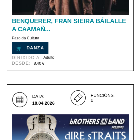
BENQUERER, FRAN SIEIRA BÁILALLE
A CAAMAÑ...
Pazo da Cultura
DANZA
DIRIXIDO A:
Adulto
DESDE:
8,40 €
FUNCIÓNS:
DATA:
1
18.04.2026