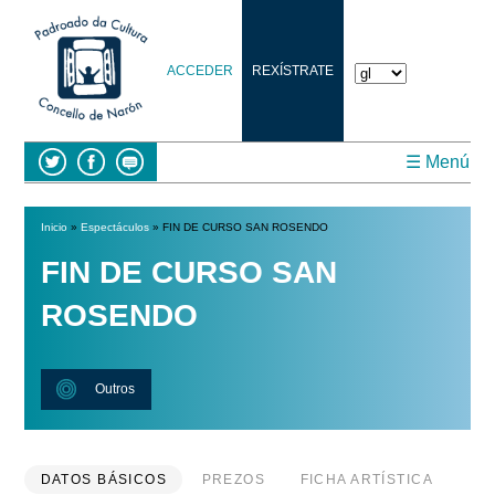
ACCEDER
REXÍSTRATE
☰ Menú
Inicio
»
Espectáculos
» FIN DE CURSO SAN ROSENDO
Vostede está aquí
FIN DE CURSO SAN
ROSENDO
Outros
DATOS BÁSICOS
PREZOS
FICHA ARTÍSTICA