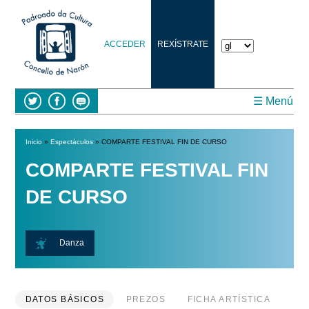
ACCEDER
REXÍSTRATE
☰ Menú
Inicio
»
Espectáculos
» COMPARTE FESTIVAL FIN DE CURSO
Vostede está aquí
COMPARTE FESTIVAL FIN
DE CURSO
Danza
DATOS BÁSICOS
PREZOS
FICHA ARTÍSTICA