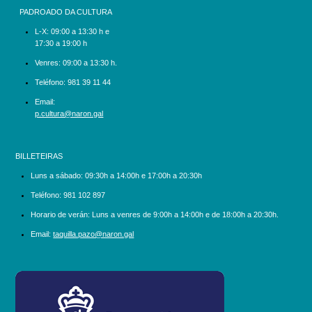
PADROADO DA CULTURA
L-X:
09:00 a 13:30 h e
17:30 a 19:00 h
Venres: 09:00 a 13:30 h.
Teléfono:
981 39 11 44
Email:
p.cultura@naron.gal
BILLETEIRAS
Luns a sábado:
09:30h a 14:00h e 17:00h a 20:30h
Teléfono:
981 102 897
Horario de verán: Luns a venres de 9:00h a 14:00h e de 18:00h a 20:30h.
Email:
taquilla.pazo@naron.gal
logo_depcoruna.png