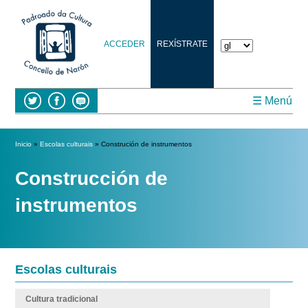
ACCEDER
REXÍSTRATE
☰ Menú
Vostede está aquí
Inicio
»
Escolas culturais
» Construción de instrumentos
Construcción de
instrumentos
Escolas culturais
Cultura tradicional