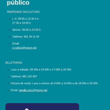
público
PADROADO DA CULTURA
L-X:
09:00 a 13:30 h e
17:30 a 19:00 h
Venres: 09:00 a 13:30 h.
Teléfono:
981 39 11 44
Email:
p.cultura@naron.gal
BILLETEIRAS
Luns a sábado:
09:30h a 14:00h e 17:00h a 20:30h
Teléfono:
981 102 897
Horario de verán: Luns a venres de 9:00h a 14:00h e de 18:00h a 20:30h.
Email:
taquilla.pazo@naron.gal
logo_depcoruna.png