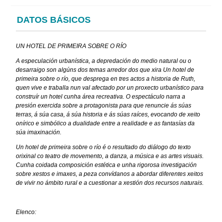
DATOS BÁSICOS
UN HOTEL DE PRIMEIRA SOBRE O RÍO
A especulación urbanística, a depredación do medio natural ou o
desarraigo son algúns dos temas arredor dos que xira Un hotel de
primeira sobre o río, que desprega en tres actos a historia de Ruth,
quen vive e traballa nun val afectado por un proxecto urbanístico para
construír un hotel cunha área recreativa. O espectáculo narra a
presión exercida sobre a protagonista para que renuncie ás súas
terras, á súa casa, á súa historia e ás súas raíces, evocando de xeito
onírico e simbólico a dualidade entre a realidade e as fantasías da
súa imaxinación.
Un hotel de primeira sobre o río é o resultado do diálogo do texto
orixinal co teatro de movemento, a danza, a música e as artes visuais.
Cunha coidada composición estética e unha rigorosa investigación
sobre xestos e imaxes, a peza convídanos a abordar diferentes xeitos
de vivir no ámbito rural e a cuestionar a xestión dos recursos naturais.
Elenco: