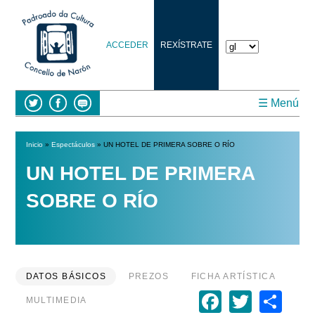
ACCEDER
REXÍSTRATE
☰ Menú
Inicio
»
Espectáculos
» UN HOTEL DE PRIMERA SOBRE O RÍO
Vostede está aquí
UN HOTEL DE PRIMERA
SOBRE O RÍO
DATOS BÁSICOS
PREZOS
FICHA ARTÍSTICA
Faceboo
Twitte
Sh
MULTIMEDIA