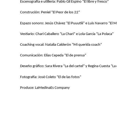
Escenografía e utillería: Pablo Gil Espino “El libre y fresco”
Construción: Peniel “El Peor de los 22”
Espazo sonoro: Jesús Chávez “El Puuutiii” e Luis Navarro “El 
Vestiario: Chari Caballero “La Chari” e Lola García “La Polaca”
Coaching vocal: Natalia Calderón “Mi querida coach”
Comunicación: Elías Cepeda “El de prensa”
Deseño gráfico: Sara Rivera “La del cartel” y Regina Cuesta “La 
Fotografía: José Coleto “El de las fotos”
Produce: LaMedinaEs Company