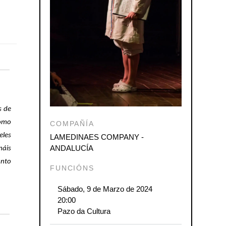
ook
ter
Share
s de
como
COMPAÑÍA
eles
LAMEDINAES COMPANY -
ANDALUCÍA
máis
anto
FUNCIÓNS
Sábado, 9 de Marzo de 2024
20:00
Pazo da Cultura