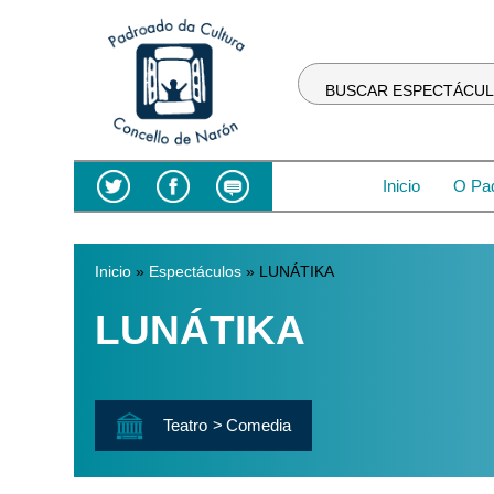
BUSCAR ESPECTÁCU
Inicio
O Pa
Inicio
»
Espectáculos
» LUNÁTIKA
Vostede está aquí
LUNÁTIKA
Teatro
Comedia