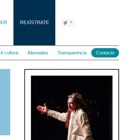
DER
REXÍSTRATE
gl
é cultura
Abonados
Transparencia
Contacto