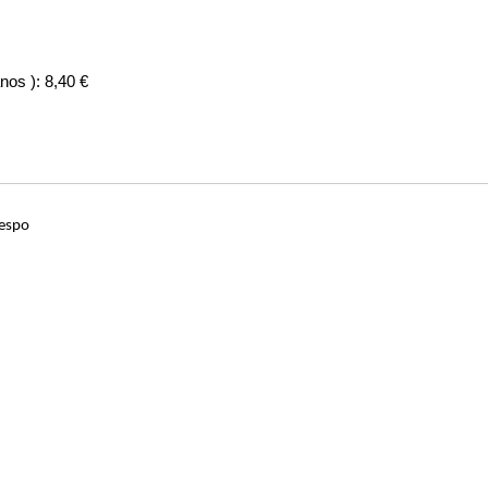
os ): 8,40 €
respo