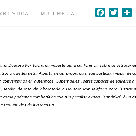
Faceb
Twit
 ARTÍSTICA
MULTIMEDIA
omo Doutora Por Teléfono, imparte unha conferencia sobre as estratexia
s o que lles peta. A partir de aí, proponos a súa particular visión de 
a converternos en auténticos “Supernadies”, seres capaces de salvarse a 
servirá de rata de laboratorio a Doutora Por Teléfono para ilustrar 
 e como podemos combatíalas coa súa peculiar axuda. “Lunátika” é un c
e xenuíno de Cristina Medina.