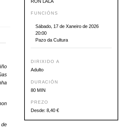
RON LALÁ
ook
ter
Share
FUNCIÓNS
Sábado, 17 de Xaneiro de 2026
20:00
Pazo da Cultura
DIRIXIDO A
riño
Adulto
úas
DURACIÓN
nha
80 MIN
PREZO
non
Desde: 8,40 €
 de