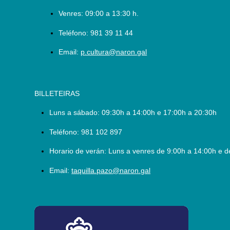
Venres: 09:00 a 13:30 h.
Teléfono:
981 39 11 44
Email:
p.cultura@naron.gal
BILLETEIRAS
Luns a sábado:
09:30h a 14:00h e 17:00h a 20:30h
Teléfono:
981 102 897
Horario de verán: Luns a venres de 9:00h a 14:00h e d
Email:
taquilla.pazo@naron.gal
logo_depcoruna.png