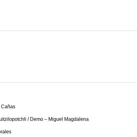
an Cañas
 Huitzilopotchli / Demo – Miguel Magdalena
orales