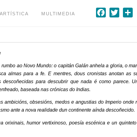
Faceb
Twit
 ARTÍSTICA
MULTIMEDIA
N
n rumbo ao Novo Mundo: o capitán Galán anhela a gloria, o ma
sca almas para a fe. E mentres, dous cronistas anotan as s
as descoñecidas para descubrir que nada é como parece. U
enfreado, baseada nas crónicas do Indias.
das ambicións, obsesións, medos e angustias do Imperio onde 
pasmo ante a nova realidade dun continente aínda descoñecido.
a orixinais, humor vertixinoso, poesía escénica e un quinteto