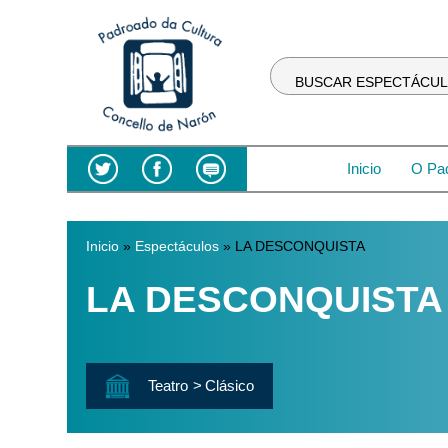
BUSCAR ESPECTÁCU
Inicio
O Pa
Inicio
»
Espectáculos
» LA DESCONQUISTA
Vostede está aquí
LA DESCONQUISTA
Teatro
Clásico