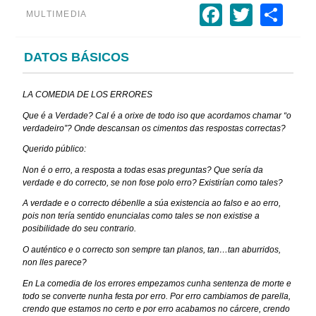
Faceboo
Twitte
Sh
MULTIMEDIA
DATOS BÁSICOS
LA COMEDIA DE LOS ERRORES
Que é a Verdade? Cal é a orixe de todo iso que acordamos chamar “o
verdadeiro”?
Onde descansan os cimentos das respostas correctas?
Querido público:
Non é o erro, a resposta a todas esas preguntas? Que sería da
verdade e do correcto, se non fose polo erro? Existirían como tales?
A verdade e o correcto débenlle a súa existencia ao falso e ao erro,
pois non tería sentido enuncialas como tales se non existise a
posibilidade do seu contrario.
O auténtico e o correcto son sempre tan planos, tan…tan aburridos,
non lles parece?
En
La comedia de los errores
empezamos cunha sentenza de morte e
todo se converte nunha festa por erro. Por erro cambiamos de parella,
crendo que estamos no certo e por erro acabamos no cárcere, crendo