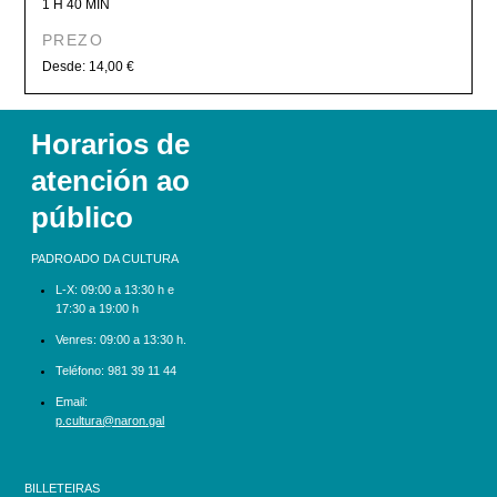
1 H 40 MIN
PREZO
Desde: 14,00 €
Horarios de
atención ao
público
PADROADO DA CULTURA
L-X:
09:00 a 13:30 h e
17:30 a 19:00 h
Venres: 09:00 a 13:30 h.
Teléfono:
981 39 11 44
Email:
p.cultura@naron.gal
BILLETEIRAS