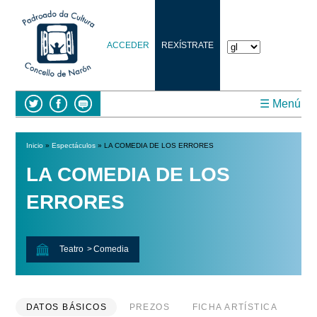
ACCEDER
REXÍSTRATE
☰ Menú
Inicio
»
Espectáculos
» LA COMEDIA DE LOS ERRORES
Vostede está aquí
LA COMEDIA DE LOS
ERRORES
Teatro
Comedia
DATOS BÁSICOS
PREZOS
FICHA ARTÍSTICA