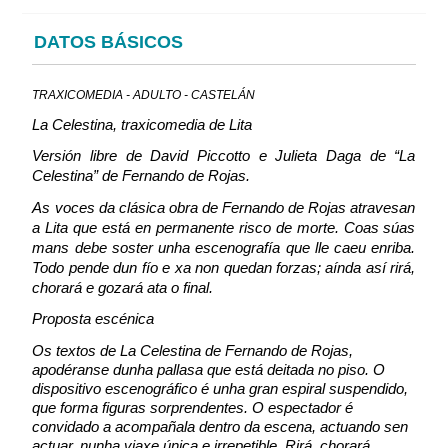
DATOS BÁSICOS
TRAXICOMEDIA - ADULTO - CASTELÁN
La Celestina, traxicomedia de Lita
Versión libre de David Piccotto e Julieta Daga de “La
Celestina” de Fernando de Rojas.
As voces da clásica obra de Fernando de Rojas atravesan
a Lita que está en permanente risco de morte. Coas súas
mans debe soster unha escenografía que lle caeu enriba.
Todo pende dun fío e xa non quedan forzas; aínda así rirá,
chorará e gozará ata o final.
Proposta escénica
Os textos de La Celestina de Fernando de Rojas,
apodéranse dunha pallasa que está deitada no piso. O
dispositivo escenográfico é unha gran espiral suspendido,
que forma figuras sorprendentes. O espectador é
convidado a acompañala dentro da escena, actuando sen
actuar, nunha viaxe única e irrepetible. Rirá, chorará,