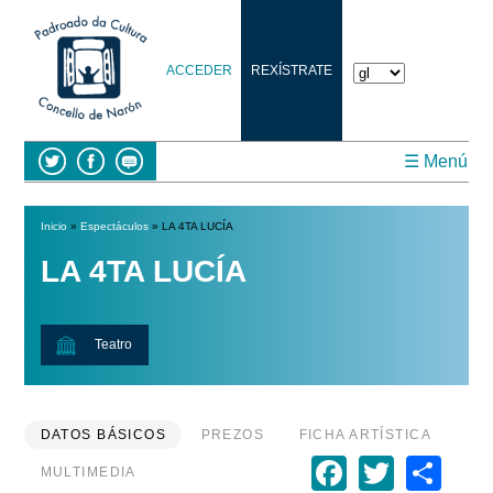
ACCEDER
REXÍSTRATE
☰ Menú
Inicio
»
Espectáculos
» LA 4TA LUCÍA
Vostede está aquí
LA 4TA LUCÍA
Teatro
DATOS BÁSICOS
PREZOS
FICHA ARTÍSTICA
Faceboo
Twitte
Sh
MULTIMEDIA