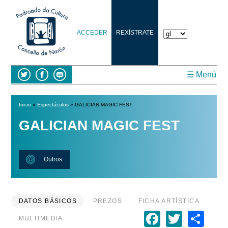
ACCEDER
REXÍSTRATE
☰ Menú
Inicio
»
Espectáculos
» GALICIAN MAGIC FEST
Vostede está aquí
GALICIAN MAGIC FEST
Outros
DATOS BÁSICOS
PREZOS
FICHA ARTÍSTICA
Faceboo
Twitte
Sh
MULTIMEDIA