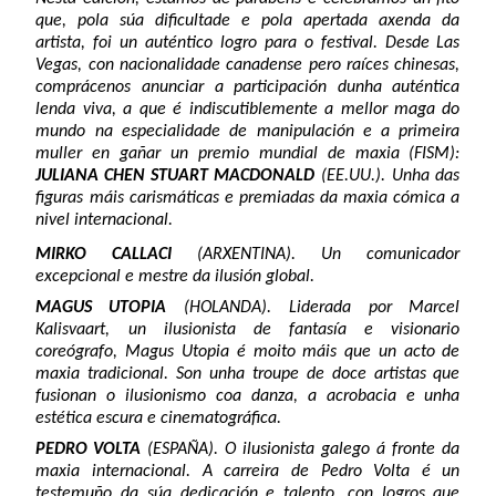
que, pola súa dificultade e pola apertada axenda da
artista, foi un auténtico logro para o festival. Desde Las
Vegas, con nacionalidade canadense pero raíces chinesas,
comprácenos anunciar a participación dunha auténtica
lenda viva, a que é indiscutiblemente a mellor maga do
mundo na especialidade de manipulación e a primeira
muller en gañar un premio mundial de maxia (FISM):
JULIANA CHEN
STUART MACDONALD
(EE.UU.). Unha das
figuras máis carismáticas e premiadas da maxia cómica a
nivel internacional.
MIRKO CALLACI
(ARXENTINA). Un comunicador
excepcional e mestre da ilusión global.
MAGUS UTOPIA
(HOLANDA). Liderada por Marcel
Kalisvaart, un ilusionista de fantasía e visionario
coreógrafo, Magus Utopia é moito máis que un acto de
maxia tradicional. Son unha troupe de doce artistas que
fusionan o ilusionismo coa danza, a acrobacia e unha
estética escura e cinematográfica.
PEDRO VOLTA
(ESPAÑA). O ilusionista galego á fronte da
maxia internacional. A carreira de Pedro Volta é un
testemuño da súa dedicación e talento, con logros que