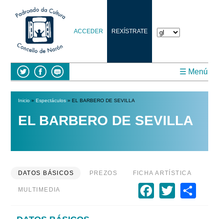
ACCEDER
REXÍSTRATE
☰ Menú
Inicio
»
Espectáculos
» EL BARBERO DE SEVILLA
Vostede está aquí
EL BARBERO DE SEVILLA
DATOS BÁSICOS
PREZOS
FICHA ARTÍSTICA
Faceboo
Twitte
Sh
MULTIMEDIA