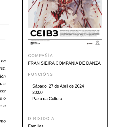
ook
ter
Share
COMPAÑÍA
 na
FRAN SIEIRA COMPAÑIA DE DANZA
rez.
FUNCIÓNS
ción
vo e
Sábado, 27 de Abril de 2024
cer
20:00
Pazo da Cultura
e o
e o
DIRIXIDO A
como
Familias