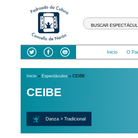
BUSCAR ESPECTÁCU
Inicio
O Pa
Inicio
»
Espectáculos
» CEIBE
Vostede está aquí
CEIBE
Danza
Tradicional