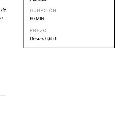
 de
DURACIÓN
to.
60 MIN
PREZO
Desde: 6,65 €