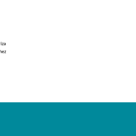
iza
hez