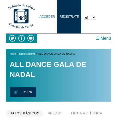
ACCEDER
REXÍSTRATE
☰ Menú
Inicio
»
Espectáculos
» ALL DANCE GALA DE NADAL
Vostede está aquí
ALL DANCE GALA DE
NADAL
Danza
DATOS BÁSICOS
PREZOS
FICHA ARTÍSTICA