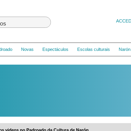
ACCE
LOS
droado
Novas
Espectáculos
Escolas culturais
Narón 
os videos no Padroado da Cultura de Narón