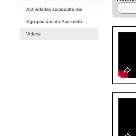
Actividades socioculturais
Agrupacións do Padroado
Videos
Ban
Ru
Esc