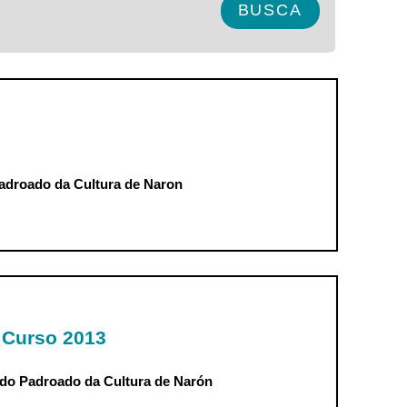
a Cultura e Naron-
adroado da Cultura de Naron
arón. Festival 2013
e Curso 2013
o do Padroado da Cultura de Narón