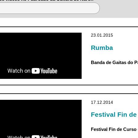
23.01.2015
da de Gaitas do Padroado d
Rumba
mba
Banda de Gaitas do P
17.12.2014
olas Padroado da Cultura, N
Festival Fin d
Festival Fin de Curs