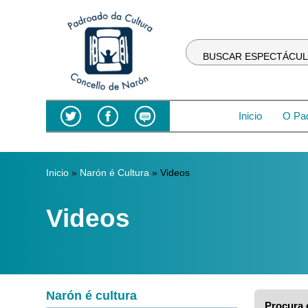
BUSCAR ESPECTÁCU
Inicio
O Pa
Vostede está aquí
Inicio
»
Narón é Cultura
» Videos
Videos
Narón é cultura
Procura 