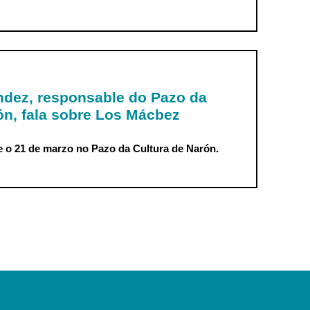
e del Pazo da Cultura
ndez, responsable do Pazo da
cbez
ón, fala sobre Los Mácbez
 o 21 de marzo no Pazo da Cultura de Narón.