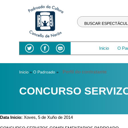
BUSCAR ESPECTÁCU
Inicio
O Pa
Vostede está aquí
Perfil do contratante
Inicio
»
O Padroado
»
CONCURSO SERVIZ
Data Inicio:
Xoves, 5 de Xuño de 2014