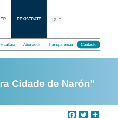
DER
REXÍSTRATE
gl
é cultura
Abonados
Transparencia
Contacto
ura Cidade de Narón"
Facebook
Twitter
Shar