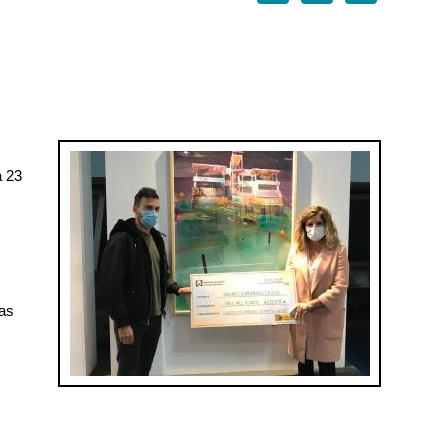
a 23
 as