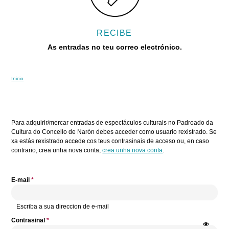
RECIBE
As entradas no teu correo electrónico.
Inicio
Vostede está aquí
Pestanas principais
Para adquirir/mercar entradas de espectáculos culturais no Padroado da
Cultura do Concello de Narón debes acceder como usuario rexistrado. Se
xa estás rexistrado accede cos teus contrasinais de acceso ou, en caso
contrario, crea unha nova conta,
crea unha nova conta
.
E-mail
*
Escriba a sua direccion de e-mail
Contrasinal
*