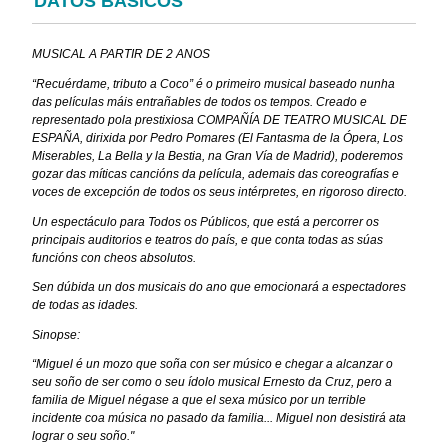
DATOS BÁSICOS
MUSICAL A PARTIR DE 2 ANOS
“Recuérdame, tributo a Coco” é o primeiro musical baseado nunha
das películas máis entrañables de todos os tempos. Creado e
representado pola prestixiosa COMPAÑÍA DE TEATRO MUSICAL DE
ESPAÑA, dirixida por Pedro Pomares (El Fantasma de la Ópera, Los
Miserables, La Bella y la Bestia, na Gran Vía de Madrid), poderemos
gozar das míticas cancións da película, ademais das coreografías e
voces de excepción de todos os seus intérpretes, en rigoroso directo.
Un espectáculo para Todos os Públicos, que está a percorrer os
principais auditorios e teatros do país, e que conta todas as súas
funcións con cheos absolutos.
Sen dúbida un dos musicais do ano que emocionará a espectadores
de todas as idades.
Sinopse:
“Miguel é un mozo que soña con ser músico e chegar a alcanzar o
seu soño de ser como o seu ídolo musical Ernesto da Cruz, pero a
familia de Miguel négase a que el sexa músico por un terrible
incidente coa música no pasado da familia... Miguel non desistirá ata
lograr o seu soño."