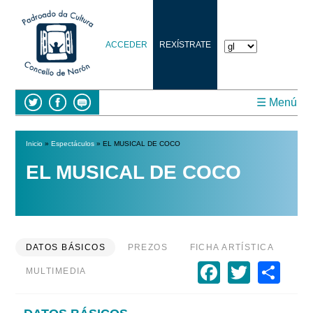
ACCEDER
REXÍSTRATE
☰ Menú
Inicio
»
Espectáculos
» EL MUSICAL DE COCO
Vostede está aquí
EL MUSICAL DE COCO
DATOS BÁSICOS
PREZOS
FICHA ARTÍSTICA
Faceboo
Twitte
Sh
MULTIMEDIA