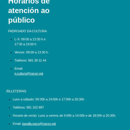
Horarios de
atención ao
público
PADROADO DA CULTURA
L-X:
09:00 a 13:30 h e
17:30 a 19:00 h
Venres: 09:00 a 13:30 h.
Teléfono:
981 39 11 44
Email:
p.cultura@naron.gal
BILLETEIRAS
Luns a sábado:
09:30h a 14:00h e 17:00h a 20:30h
Teléfono:
981 102 897
Horario de verán: Luns a venres de 9:00h a 14:00h e de 18:00h a 20:30h.
Email:
taquilla.pazo@naron.gal