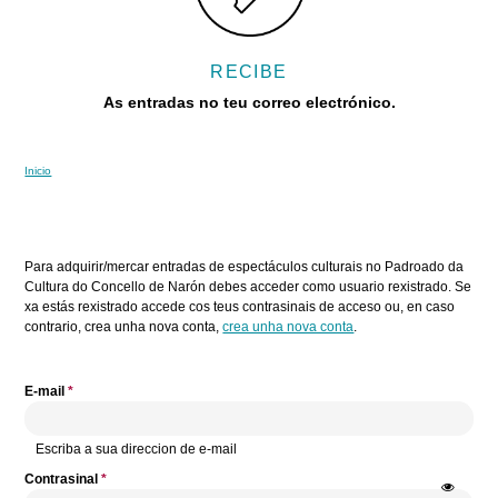
RECIBE
As entradas no teu correo electrónico.
Inicio
Vostede está aquí
Pestanas principais
Para adquirir/mercar entradas de espectáculos culturais no Padroado da
Cultura do Concello de Narón debes acceder como usuario rexistrado. Se
xa estás rexistrado accede cos teus contrasinais de acceso ou, en caso
contrario, crea unha nova conta,
crea unha nova conta
.
E-mail
*
Escriba a sua direccion de e-mail
Contrasinal
*