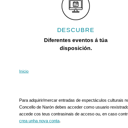
con
discapacidad
visual
que
están
DESCUBRE
usando
un
Diferentes eventos á túa
lector
disposición.
de
pantalla;
Presione
Control-
Inicio
Vostede está aquí
F10
para
abrir
Pestanas principais
un
Para adquirir/mercar entradas de espectáculos culturais 
menú
Concello de Narón debes acceder como usuario rexistrado
de
accede cos teus contrasinais de acceso ou, en caso contr
accesibilidad.
crea unha nova conta
.