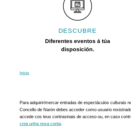
con
discapacidad
visual
que
están
DESCUBRE
usando
un
Diferentes eventos á túa
lector
disposición.
de
pantalla;
Presione
Control-
Inicio
Vostede está aquí
F10
para
abrir
Pestanas principais
un
Para adquirir/mercar entradas de espectáculos culturais 
menú
Concello de Narón debes acceder como usuario rexistrado
de
accede cos teus contrasinais de acceso ou, en caso contr
accesibilidad.
crea unha nova conta
.