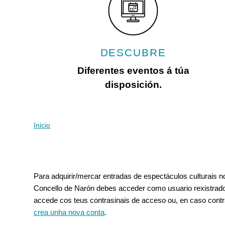
con
discapacidad
visual
que
están
DESCUBRE
usando
un
Diferentes eventos á túa
lector
disposición.
de
pantalla;
Presione
Control-
Inicio
Vostede está aquí
F10
para
abrir
Pestanas principais
un
Para adquirir/mercar entradas de espectáculos culturais 
menú
Concello de Narón debes acceder como usuario rexistrado
de
accede cos teus contrasinais de acceso ou, en caso contr
accesibilidad.
crea unha nova conta
.