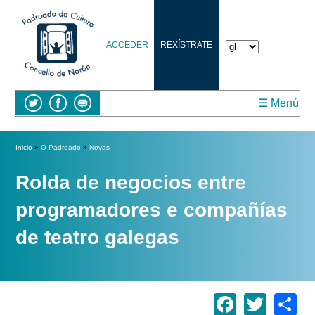
ACCEDER
REXÍSTRATE
☰ Menú
Vostede está aquí
Inicio
»
O Padroado
»
Novas
Rolda de negocios entre
programadores e compañías
de teatro galegas
Facebo
Twitt
S