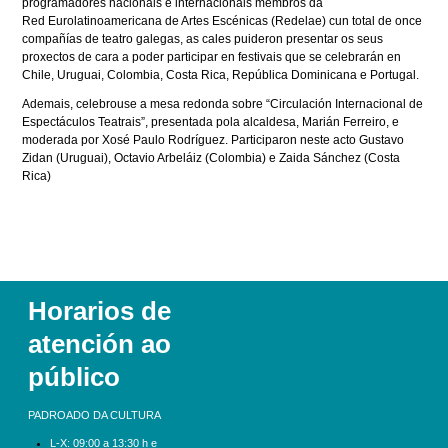
programadores nacionais e internacionais membros da
Red Eurolatinoamericana de Artes Escénicas (Redelae) cun total de once
compañías de teatro galegas, as cales puideron presentar os seus
proxectos de cara a poder participar en festivais que se celebrarán en
Chile, Uruguai, Colombia, Costa Rica, República Dominicana e Portugal.
Ademais, celebrouse a mesa redonda sobre “Circulación Internacional de
Espectáculos Teatrais”, presentada pola alcaldesa, Marián Ferreiro, e
moderada por Xosé Paulo Rodríguez. Participaron neste acto Gustavo
Zidan (Uruguai), Octavio Arbeláiz (Colombia) e Zaida Sánchez (Costa
Rica)
Horarios de
atención ao
público
PADROADO DA CULTURA
L-X:
09:00 a 13:30 h e