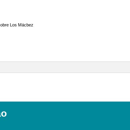
 sobre Los Mácbez
tura de Narón, fala sobre Los Mácbez
ao