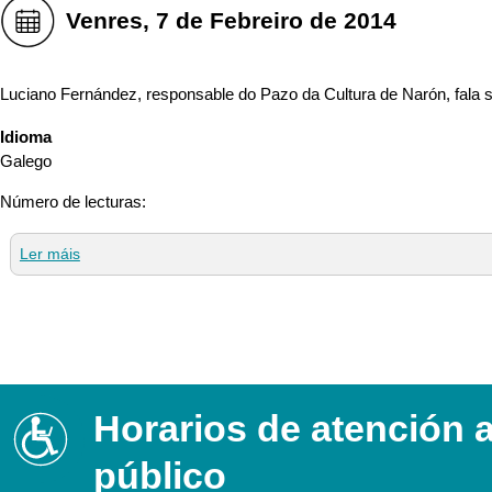
con
Venres, 7 de Febreiro de 2014
discapacidad
visual
que
Luciano Fernández, responsable do Pazo da Cultura de Narón, fala
están
usando
Idioma
un
Galego
lector
de
Número de lecturas
:
pantalla;
Presione
Ler máis
acerca de Luciano Fernández, responsable do Pazo da Cul
Control-
F10
para
abrir
un
menú
de
Horarios de atención 
Accesibilidad
accesibilidad.
público