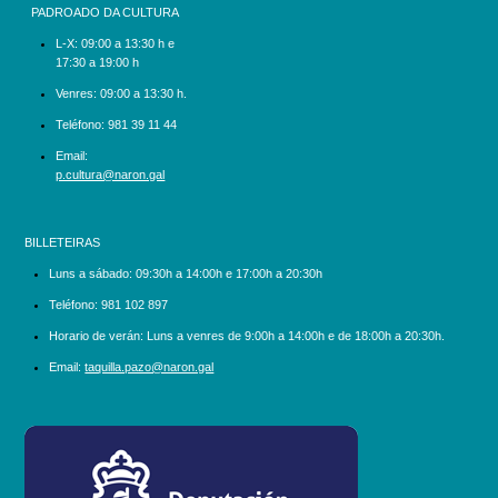
PADROADO DA CULTURA
L-X:
09:00 a 13:30 h e
17:30 a 19:00 h
Venres: 09:00 a 13:30 h.
Teléfono:
981 39 11 44
Email:
p.cultura@naron.gal
BILLETEIRAS
Luns a sábado:
09:30h a 14:00h e 17:00h a 20:30h
Teléfono:
981 102 897
Horario de verán: Luns a venres de 9:00h a 14:00h e de 18:00h a 20:30h.
Email:
taquilla.pazo@naron.gal
logo_depcoruna.png