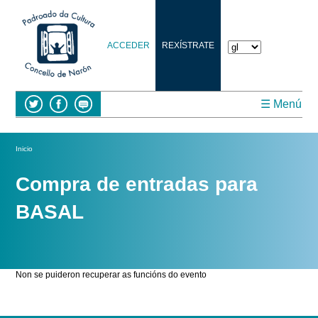
Ten
en
conta
que
ACCEDER
REXÍSTRATE
este
sitio
web
inclúe
un
☰ Menú
sistema
de
accesibilidade.
Vostede está aquí
Inicio
Compra de entradas para
BASAL
Non se puideron recuperar as funcións do evento