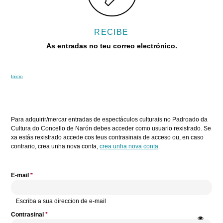
RECIBE
As entradas no teu correo electrónico.
Inicio
Vostede está aquí
Pestanas principais
Para adquirir/mercar entradas de espectáculos culturais no Padroado da
Cultura do Concello de Narón debes acceder como usuario rexistrado. Se
xa estás rexistrado accede cos teus contrasinais de acceso ou, en caso
contrario, crea unha nova conta,
crea unha nova conta
.
E-mail
*
Escriba a sua direccion de e-mail
Contrasinal
*