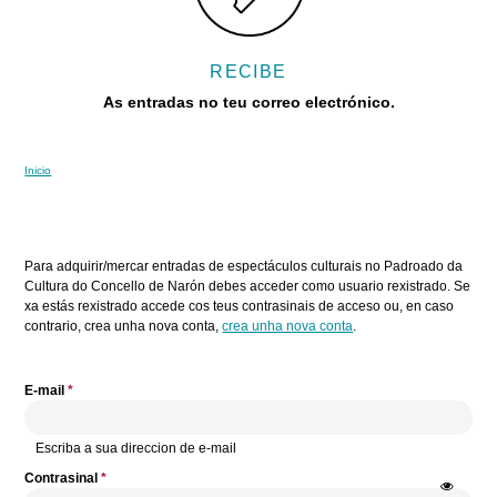
RECIBE
As entradas no teu correo electrónico.
Inicio
Vostede está aquí
Pestanas principais
Para adquirir/mercar entradas de espectáculos culturais no Padroado da
Cultura do Concello de Narón debes acceder como usuario rexistrado. Se
xa estás rexistrado accede cos teus contrasinais de acceso ou, en caso
contrario, crea unha nova conta,
crea unha nova conta
.
E-mail
*
Escriba a sua direccion de e-mail
Contrasinal
*