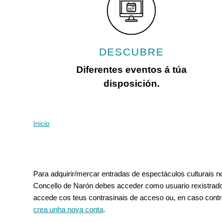
con
discapacidad
visual
que
están
DESCUBRE
usando
un
Diferentes eventos á túa
lector
disposición.
de
pantalla;
Presione
Control-
Inicio
Vostede está aquí
F10
para
abrir
Pestanas principais
un
Para adquirir/mercar entradas de espectáculos culturais 
menú
Concello de Narón debes acceder como usuario rexistrado
de
accede cos teus contrasinais de acceso ou, en caso contr
accesibilidad.
crea unha nova conta
.