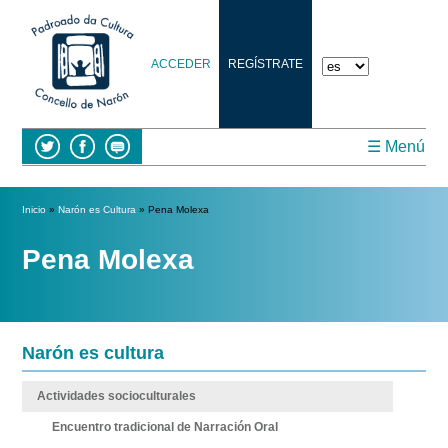
ACCEDER
REGÍSTRATE
☰ Menú
Se encuentra usted aquí
Inicio
»
Narón es Cultura
» Pena Molexa
Pena Molexa
Narón es cultura
Actividades socioculturales
Encuentro tradicional de Narración Oral