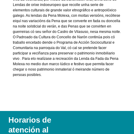
Lendas de orixe indoeuropeo que recolle unha serie de
elementos culturais de grande valor etnográfico e antropolóxico
galego. As lendas da Pena Molexa, con moitas versións, recóllese
eiquí nas variacións da Pena que se converte en fada ou doncella
na noite solsticial do verán, e das Penas que se convirten en
guerreiras có seu señor do Castro de Vilasuso, nesa mesma noite.
O Padroado da Cultura do Concello de Narón continúa pois có
traballo encetado dende o Programa de Acción Sociocultural e
Comunitaria na parroquia do Val, có cal se pretende facer
participar a veciñanza para preservar o patrimonio inmobiliario
vivo . Para elo realízase a recreación da Lenda da Fada da Pena
Molexa no medio dun marco lúdico e festivo que permita facer
chegar o noso patrimonio inmaterial ó meirande número de
persoas posibles.
Horarios de
atención al