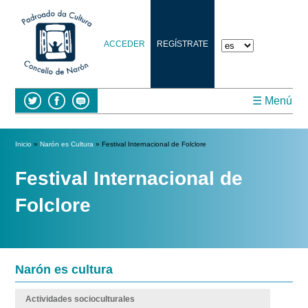
ACCEDER
REGÍSTRATE
☰ Menú
Se encuentra usted aquí
Inicio
»
Narón es Cultura
» Festival Internacional de Folclore
Festival Internacional de
Folclore
Narón es cultura
Actividades socioculturales