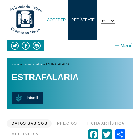
ACCEDER
REGÍSTRATE
☰ Menú
Inicio
»
Espectáculos
» ESTRAFALARIA
Se encuentra usted aquí
ESTRAFALARIA
Infantil
DATOS BÁSICOS
PRECIOS
FICHA ARTÍSTICA
Faceboo
Twitte
Sh
MULTIMEDIA