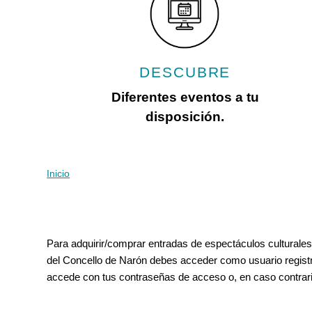
con
discapacidad
visual
que
están
DESCUBRE
usando
un
Diferentes eventos a tu
lector
disposición.
de
pantalla;
Presione
Control-
Inicio
Se encuentra usted aqu
F10
para
abrir
Solapas principales
un
Para adquirir/comprar entradas de espectáculos culturales
menú
del Concello de Narón debes acceder como usuario registr
de
accede con tus contraseñas de acceso o, en caso contrar
accesibilidad.