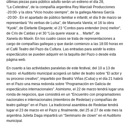
últimas piezas para público adulto serán un estreno el día 28,
“La Celestina”, de la compañía argentina Rey Marciali Producciones
-20:00- y la obra “Vicio houbo siempre”, de la gallega Atenea García
-20:00-. En el apartado de público familiar e infantil, el día 9 de marzo se
representará “As verbas de Luísa”, de Manuela Varela; el 16 la obra
“Kyoki”, de Elefante Elegante; el 23 “Contos para entender (nos) mellor”,
de Cris de Caldas y el 30 “Lúa quere viaxar a… Marte!”, de
Xanela do Maxín. En los cuatro casos se trata de representaciones a
cargo de compañías gallegas y que darán comienzo a las 18:00 horas en
el Café Teatro del Pazo da Cultura. Las entradas para asistir la estos
espectáculos se pueden adquirir en la taquilla del Pazo o desde esta
página web.
En cuanto a las actividades paralelas de este festival, del 10 a 13 de
marzo el Auditorio municipal acogerá un taller de teatro sobre “El actor y
su proceso creativo”, impartido por Beatriz Viñas (Cuba) y el día 21 habrá
en el Pazo una mesa redonda sobre “Programación en Galicia de
espectáculos internacionales”. Asimismo, el 22 de marzo tendrá lugar una
ronda de negocios, que consistirá en un “Encuentro con programadores
nacionales e internacionales (miembros de Redelae) y compañías de
teatro gallego” en el Pazo. La tradicional asamblea de Redelae tendrá
lugar el 23 de marzo en el Pazo y, finalmente, del 25 al 27 de este mes la
argentina Julieta Daga impartirá un “Seminario de clown” en el Auditorio
municipal.