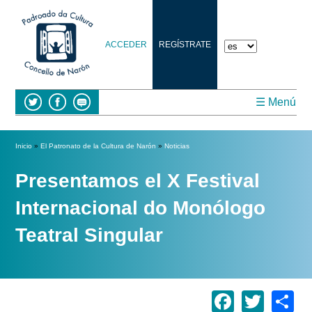
ACCEDER
REGÍSTRATE
☰ Menú
Se encuentra usted aquí
Inicio
»
El Patronato de la Cultura de Narón
»
Noticias
Presentamos el X Festival
Internacional do Monólogo
Teatral Singular
Facebo
Twitt
S