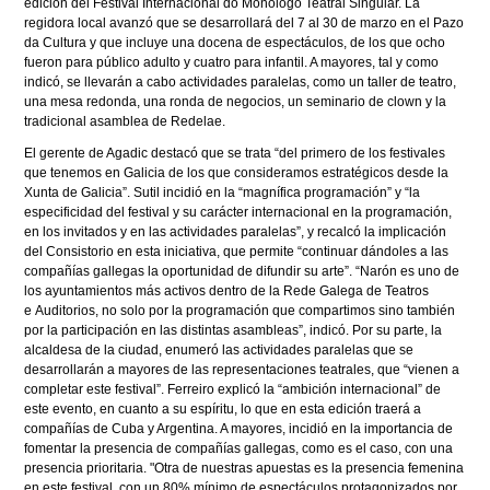
edición del Festival Internacional do Monólogo Teatral Singular. La
regidora local avanzó que se desarrollará del 7 al 30 de marzo en el Pazo
da Cultura y que incluye una docena de espectáculos, de los que ocho
fueron para público adulto y cuatro para infantil. A mayores, tal y como
indicó, se llevarán a cabo actividades paralelas, como un taller de teatro,
una mesa redonda, una ronda de negocios, un seminario de clown y la
tradicional asamblea de Redelae.
El gerente de Agadic destacó que se trata “del primero de los festivales
que tenemos en Galicia de los que consideramos estratégicos desde la
Xunta de Galicia”. Sutil incidió en la “magnífica programación” y “la
especificidad del festival y su carácter internacional en la programación,
en los invitados y en las actividades paralelas”, y recalcó la implicación
del Consistorio en esta iniciativa, que permite “continuar dándoles a las
compañías gallegas la oportunidad de difundir su arte”. “Narón es uno de
los ayuntamientos más activos dentro de la Rede Galega de Teatros
e Auditorios, no solo por la programación que compartimos sino también
por la participación en las distintas asambleas”, indicó. Por su parte, la
alcaldesa de la ciudad, enumeró las actividades paralelas que se
desarrollarán a mayores de las representaciones teatrales, que “vienen a
completar este festival”. Ferreiro explicó la “ambición internacional” de
este evento, en cuanto a su espíritu, lo que en esta edición traerá a
compañías de Cuba y Argentina. A mayores, incidió en la importancia de
fomentar la presencia de compañías gallegas, como es el caso, con una
presencia prioritaria. "Otra de nuestras apuestas es la presencia femenina
en este festival, con un 80% mínimo de espectáculos protagonizados por