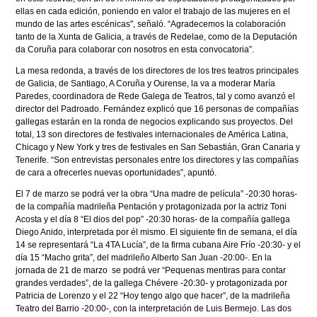
ellas en cada edición, poniendo en valor el trabajo de las mujeres en el
mundo de las artes escénicas", señaló. “Agradecemos la colaboración
tanto de la Xunta de Galicia, a través de Redelae, como de la Deputación
da Coruña para colaborar con nosotros en esta convocatoria”.
La mesa redonda, a través de los directores de los tres teatros principales
de Galicia, de Santiago, A Coruña y Ourense, la va a moderar María
Paredes, coordinadora de Rede Galega de Teatros, tal y como avanzó el
director del Padroado. Fernández explicó que 16 personas de compañías
gallegas estarán en la ronda de negocios explicando sus proyectos. Del
total, 13 son directores de festivales internacionales de América Latina,
Chicago y New York y tres de festivales en San Sebastián, Gran Canaria y
Tenerife. “Son entrevistas personales entre los directores y las compañías
de cara a ofrecerles nuevas oportunidades”, apuntó.
El 7 de marzo se podrá ver la obra “Una madre de película” -20:30 horas-
de la compañía madrileña Pentación y protagonizada por la actriz Toni
Acosta y el día 8 “El dios del pop” -20:30 horas- de la compañía gallega
Diego Anido, interpretada por él mismo. El siguiente fin de semana, el día
14 se representará “La 4TA Lucía”, de la firma cubana Aire Frío -20:30- y el
día 15 “Macho grita”, del madrileño Alberto San Juan -20:00-. En la
jornada de 21 de marzo se podrá ver “Pequenas mentiras para contar
grandes verdades”, de la gallega Chévere -20:30- y protagonizada por
Patricia de Lorenzo y el 22 “Hoy tengo algo que hacer”, de la madrileña
Teatro del Barrio -20:00-, con la interpretación de Luis Bermejo. Las dos