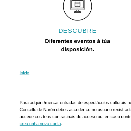
con
discapacidad
visual
que
están
DESCUBRE
usando
un
Diferentes eventos á túa
lector
disposición.
de
pantalla;
Presione
Control-
Inicio
Vostede está aquí
F10
para
abrir
Pestanas principais
un
Para adquirir/mercar entradas de espectáculos culturais 
menú
Concello de Narón debes acceder como usuario rexistrado
de
accede cos teus contrasinais de acceso ou, en caso contr
accesibilidad.
crea unha nova conta
.