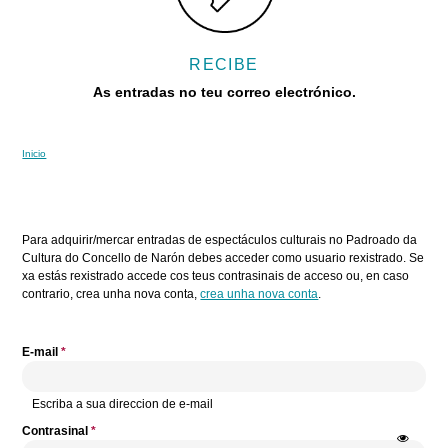
RECIBE
As entradas no teu correo electrónico.
Inicio
Vostede está aquí
Pestanas principais
Para adquirir/mercar entradas de espectáculos culturais no Padroado da
Cultura do Concello de Narón debes acceder como usuario rexistrado. Se
xa estás rexistrado accede cos teus contrasinais de acceso ou, en caso
contrario, crea unha nova conta,
crea unha nova conta
.
E-mail
*
Escriba a sua direccion de e-mail
Contrasinal
*