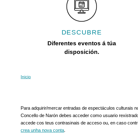
con
discapacidad
visual
que
están
DESCUBRE
usando
un
Diferentes eventos á túa
lector
disposición.
de
pantalla;
Presione
Control-
Inicio
Vostede está aquí
F10
para
abrir
Pestanas principais
un
Para adquirir/mercar entradas de espectáculos culturais 
menú
Concello de Narón debes acceder como usuario rexistrado
de
accede cos teus contrasinais de acceso ou, en caso contr
accesibilidad.
crea unha nova conta
.