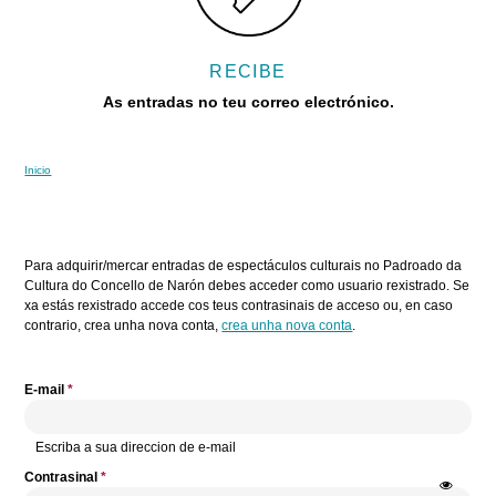
RECIBE
As entradas no teu correo electrónico.
Inicio
Vostede está aquí
Pestanas principais
Para adquirir/mercar entradas de espectáculos culturais no Padroado da
Cultura do Concello de Narón debes acceder como usuario rexistrado. Se
xa estás rexistrado accede cos teus contrasinais de acceso ou, en caso
contrario, crea unha nova conta,
crea unha nova conta
.
E-mail
*
Escriba a sua direccion de e-mail
Contrasinal
*