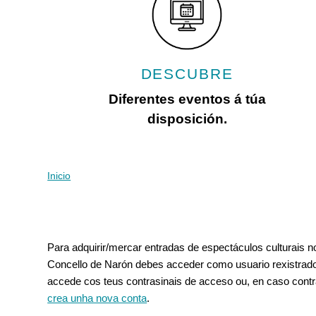
con
discapacidad
visual
que
están
DESCUBRE
usando
un
Diferentes eventos á túa
lector
disposición.
de
pantalla;
Presione
Control-
Inicio
Vostede está aquí
F10
para
abrir
Pestanas principais
un
Para adquirir/mercar entradas de espectáculos culturais 
menú
Concello de Narón debes acceder como usuario rexistrado
de
accede cos teus contrasinais de acceso ou, en caso contr
accesibilidad.
crea unha nova conta
.