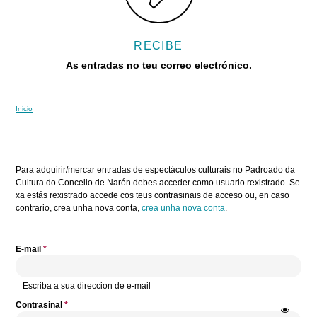
RECIBE
As entradas no teu correo electrónico.
Inicio
Vostede está aquí
Pestanas principais
Para adquirir/mercar entradas de espectáculos culturais no Padroado da
Cultura do Concello de Narón debes acceder como usuario rexistrado. Se
xa estás rexistrado accede cos teus contrasinais de acceso ou, en caso
contrario, crea unha nova conta,
crea unha nova conta
.
E-mail
*
Escriba a sua direccion de e-mail
Contrasinal
*