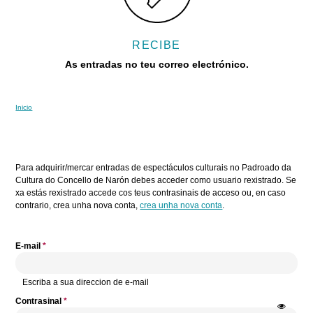
RECIBE
As entradas no teu correo electrónico.
Inicio
Vostede está aquí
Pestanas principais
Para adquirir/mercar entradas de espectáculos culturais no Padroado da
Cultura do Concello de Narón debes acceder como usuario rexistrado. Se
xa estás rexistrado accede cos teus contrasinais de acceso ou, en caso
contrario, crea unha nova conta,
crea unha nova conta
.
E-mail
*
Escriba a sua direccion de e-mail
Contrasinal
*