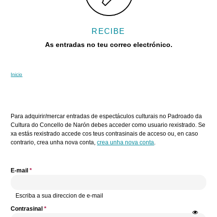
RECIBE
As entradas no teu correo electrónico.
Inicio
Vostede está aquí
Pestanas principais
Para adquirir/mercar entradas de espectáculos culturais no Padroado da
Cultura do Concello de Narón debes acceder como usuario rexistrado. Se
xa estás rexistrado accede cos teus contrasinais de acceso ou, en caso
contrario, crea unha nova conta,
crea unha nova conta
.
E-mail
*
Escriba a sua direccion de e-mail
Contrasinal
*