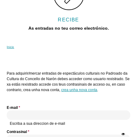
RECIBE
As entradas no teu correo electrónico.
Inicio
Vostede está aquí
Pestanas principais
Para adquirir/mercar entradas de espectáculos culturais no Padroado da
Cultura do Concello de Narón debes acceder como usuario rexistrado. Se
xa estás rexistrado accede cos teus contrasinais de acceso ou, en caso
contrario, crea unha nova conta,
crea unha nova conta
.
E-mail
*
Escriba a sua direccion de e-mail
Contrasinal
*