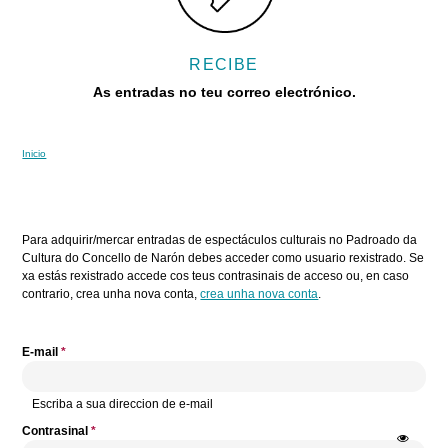
RECIBE
As entradas no teu correo electrónico.
Inicio
Vostede está aquí
Pestanas principais
Para adquirir/mercar entradas de espectáculos culturais no Padroado da
Cultura do Concello de Narón debes acceder como usuario rexistrado. Se
xa estás rexistrado accede cos teus contrasinais de acceso ou, en caso
contrario, crea unha nova conta,
crea unha nova conta
.
E-mail
*
Escriba a sua direccion de e-mail
Contrasinal
*